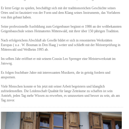
Er lernt Geige zu spielen, beschäftigt sich mit der traditionsreichen Geschichte seines
Ortes und ist fasziniert von der Form und dem Klang seines Instruments, das Vorfahren
von ihm gebaut haben.
Seine professionelle Ausbildung zum Geigenbauer beginnt er 1986 an der weltbekannten
Geigenbauschule seines Heimatortes Mittenwald, mit ihrer über 150 jährigen Tradition.
Nach erfolgreichem Abschluß als Geselle bildet er sich in renomierten Werkstätten
Europas ( u.a . W. Bouman in Den Haag ) weiter und schließt mit der Meisterprüfung in
Mittenwald und Weilheim 1995 ab.
Im selben Jahr eröffnet er mit seinem Cousin Leo Sprenger eine Meisterwerkstatt im
Jaisweg.
Es folgen fruchtbare Jahre mit interessanten Musikern, die in geistig fordern und
anspornen.
Viele Menschen konnte er bis jetzt mit seiner Arbeit begeistern und klanglich
zufriedenstellen. Die Leidenschaft Qualität für lange Zeiträume zu schaffen ist sein
Antrieb, jeden Tag mehr Wissen zu erwerben, es umzusetzen und besser zu sein, als am
Tag zuvor.